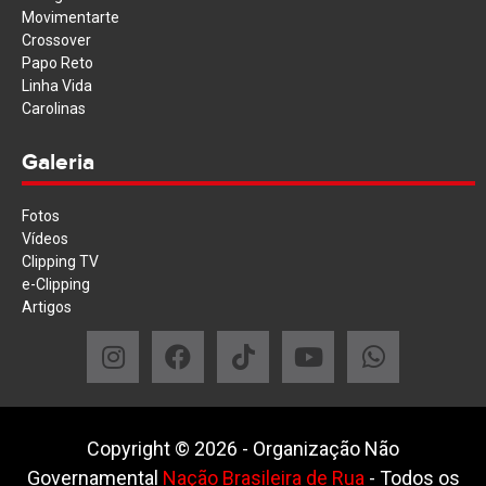
Movimentarte
Crossover
Papo Reto
Linha Vida
Carolinas
Galeria
Fotos
Vídeos
Clipping TV
e-Clipping
Artigos
Copyright ©
2026
- Organização Não
Governamental
Nação Brasileira de Rua
- Todos os