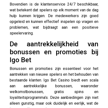
Bovendien is de klantenservice 24/7 beschikbaar,
wat betekent dat spelers op elk moment van de dag
hulp kunnen krijgen. De medewerkers zijn goed
opgeleid en kunnen effectief inspelen op vragen en
problemen, wat bijdraagt aan een positieve
speelervaring.
De aantrekkelijkheid van
bonussen en promoties bij
Igo Bet
Bonussen en promoties zijn essentieel voor het
aantrekken van nieuwe spelers en het behouden van
bestaande klanten. Igo Bet Casino biedt een scala
aan aantrekkelijke bonussen, waaronder
welkomstbonussen, gratis spins en
loyaliteitsprogramma’s. Deze aanbiedingen zijn niet
alleen gunstig, maar ook duidelijk en eerlijk, wat de