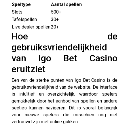
Speltype
Aantal spellen
Slots
500+
Tafelspellen
30+
Live dealer spellen
20+
Hoe de
gebruiksvriendelijkheid
van Igo Bet Casino
eruitziet
Een van de sterke punten van Igo Bet Casino is de
gebruiksvriendelijkheid van de website. De interface
is intuïtief en overzichtelijk, waardoor spelers
gemakkelijk door het aanbod van spellen en andere
secties kunnen navigeren. Dit is vooral belangrijk
voor nieuwe spelers die misschien nog niet
vertrouwd zijn met online gokken.