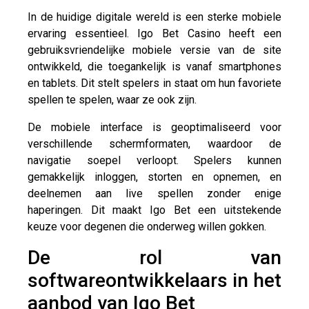
In de huidige digitale wereld is een sterke mobiele
ervaring essentieel. Igo Bet Casino heeft een
gebruiksvriendelijke mobiele versie van de site
ontwikkeld, die toegankelijk is vanaf smartphones
en tablets. Dit stelt spelers in staat om hun favoriete
spellen te spelen, waar ze ook zijn.
De mobiele interface is geoptimaliseerd voor
verschillende schermformaten, waardoor de
navigatie soepel verloopt. Spelers kunnen
gemakkelijk inloggen, storten en opnemen, en
deelnemen aan live spellen zonder enige
haperingen. Dit maakt Igo Bet een uitstekende
keuze voor degenen die onderweg willen gokken.
De rol van
softwareontwikkelaars in het
aanbod van Igo Bet