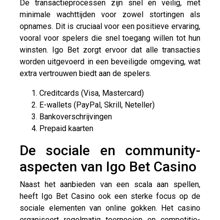
De transactieprocessen zijn snel en veilig, met
minimale wachttijden voor zowel stortingen als
opnames. Dit is cruciaal voor een positieve ervaring,
vooral voor spelers die snel toegang willen tot hun
winsten. Igo Bet zorgt ervoor dat alle transacties
worden uitgevoerd in een beveiligde omgeving, wat
extra vertrouwen biedt aan de spelers.
Creditcards (Visa, Mastercard)
E-wallets (PayPal, Skrill, Neteller)
Bankoverschrijvingen
Prepaid kaarten
De sociale en community-
aspecten van Igo Bet Casino
Naast het aanbieden van een scala aan spellen,
heeft Igo Bet Casino ook een sterke focus op de
sociale elementen van online gokken. Het casino
organiseert regelmatig toernooien en competitie-