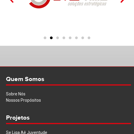
Quem Somos
Sobre Nós
Nossos Propósitos
Projetos
Se Liga Aê Juventude