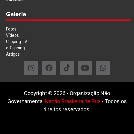
Galeria
Fotos
Vídeos
Clipping TV
e-Clipping
Artigos
Copyright ©
2026
- Organização Não
Governamental
Nação Brasileira de Rua
- Todos os
direitos reservados.