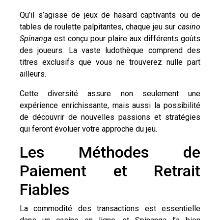
Qu’il s’agisse de jeux de hasard captivants ou de
tables de roulette palpitantes, chaque jeu sur
casino
Spinanga
est conçu pour plaire aux différents goûts
des joueurs. La vaste ludothèque comprend des
titres exclusifs que vous ne trouverez nulle part
ailleurs.
Cette diversité assure non seulement une
expérience enrichissante, mais aussi la possibilité
de découvrir de nouvelles passions et stratégies
qui feront évoluer votre approche du jeu.
Les Méthodes de
Paiement et Retrait
Fiables
La commodité des transactions est essentielle