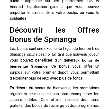
fluide. Disponible sur les plateformes iOS et
Android, l’application garantit que vous pouvez
emporter le casino dans votre poche, où vous le
souhaitez.
Découvrir les Offres
Bonus de Spinanga
Les bonus sont une excellente façon de tirer parti du
Spinanga online casino
. En tant que nouveau joueur,
vous pouvez bénéficier d’un généreux
bonus de
. Ce bonus vous offre un
bienvenue Spinanga
surplus sur votre premier dépôt, vous permettant
d’exploiter plus de jeux avec plus de fonds.
En dehors du bonus de bienvenue, les promotions
régulières ne manquent pas pour récompenser les
joueurs fidèles. Ces offres incluent des tours
gratuits, des bonus de recharge et des programmes