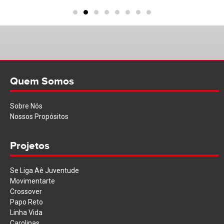
Quem Somos
Sobre Nós
Nossos Propósitos
Projetos
Se Liga Aê Juventude
Movimentarte
Crossover
Papo Reto
Linha Vida
Carolinas